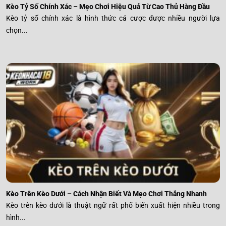
Kèo Tỷ Số Chính Xác – Mẹo Chơi Hiệu Quả Từ Cao Thủ Hàng Đầu
Kèo tỷ số chính xác là hình thức cá cược được nhiều người lựa
chọn...
Kèo Trên Kèo Dưới – Cách Nhận Biết Và Mẹo Chơi Thắng Nhanh
Kèo trên kèo dưới là thuật ngữ rất phổ biến xuất hiện nhiều trong
hình...