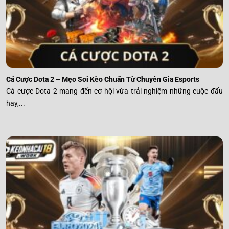
Cá Cược Dota 2 – Mẹo Soi Kèo Chuẩn Từ Chuyên Gia Esports
Cá cược Dota 2 mang đến cơ hội vừa trải nghiệm những cuộc đấu
hay,...