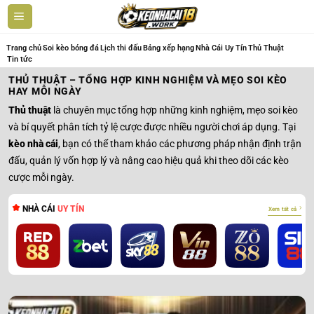
Bỏ
qua
nội
Trang chủ
Soi kèo bóng đá
Lịch thi đấu
Bảng xếp hạng
Nhà Cái Uy Tín
Thủ Thuật
dung
Tin tức
THỦ THUẬT – TỔNG HỢP KINH NGHIỆM VÀ MẸO SOI KÈO
HAY MỖI NGÀY
Thủ thuật
là chuyên mục tổng hợp những kinh nghiệm, mẹo soi kèo
và bí quyết phân tích tỷ lệ cược được nhiều người chơi áp dụng. Tại
kèo nhà cái
, bạn có thể tham khảo các phương pháp nhận định trận
đấu, quản lý vốn hợp lý và nâng cao hiệu quả khi theo dõi các kèo
cược mỗi ngày.
NHÀ CÁI
UY TÍN
Xem tất cả