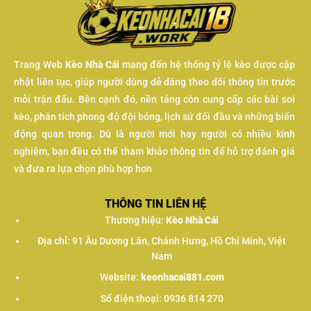
Trang Web
Kèo Nhà Cái
mang đến hệ thống tỷ lệ kèo được cập
nhật liên tục, giúp người dùng dễ dàng theo dõi thông tin trước
mỗi trận đấu. Bên cạnh đó, nền tảng còn cung cấp các bài soi
kèo, phân tích phong độ đội bóng, lịch sử đối đầu và những biến
động quan trọng. Dù là người mới hay người có nhiều kinh
nghiệm, bạn đều có thể tham khảo thông tin để hỗ trợ đánh giá
và đưa ra lựa chọn phù hợp hơn
THÔNG TIN LIÊN HỆ
Thương hiệu:
Kèo Nhà Cái
Địa chỉ: 91 Âu Dương Lân, Chánh Hưng, Hồ Chí Minh, Việt
Nam
Website:
keonhacai881.com
Số điện thoại: 0936 814 270