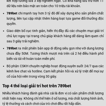
kết hợp tường lửa 3 lớp nghiêm ngặt. Có khả năng lưu trữ hơn 1T
dữ liệu nén bảo mật an toàn cho 10 triệu tài khoản.
789bet
chi mạnh tay hơn 3 tỷ đô để xây dựng kho sản phẩm chất
lượng, liên tục cập nhật thêm hàng loạt tựa game đổi thưởng độc
quyền.
Giao diện bố cục tinh giản, hiển thị đầy đủ các chuyên mục giải trí
chủ lực ngay tại trang chủ giúp khách hàng dễ dàng làm quen chỉ
sau 3 giây trải nghiệm.
789bet
ra mắt phiên bản app di động siêu gọn nhẹ với dung lượng
chưa đầy 50M. Tương thích mượt mà trên cả 2 hệ điều hành phổ
biến và tải về hoàn toàn miễn phí.
Bộ phận CSKH chuyên nghiệp hoạt động xuyên suốt 24/7 qua các
kênh live chat và hotline. Cam kết phản hồi và xử lý triệt để mọi sự
cố của hội viên trong vòng 30 giây.
Top 4 thể loại giải trí hot trên 789bet
Nhiều khách hàng đánh giá nhà cái là đơn vị có sản phẩm chất lượng
nhất hiện nay. Không chỉ thể hiện ở số lượng, mà chất lượng hình ảnh,
tỷ lệ thưởng và cách chơi của trò chơi đều rất hấp dẫn.