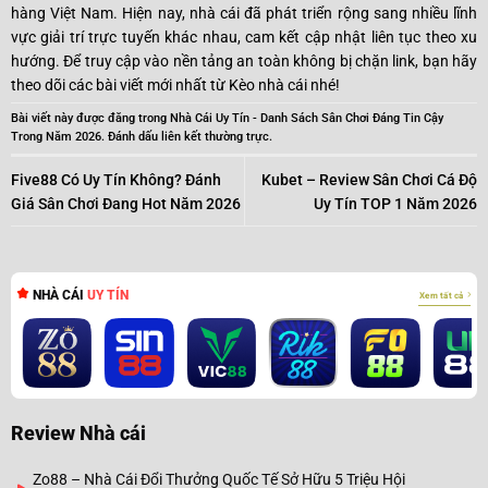
hàng Việt Nam. Hiện nay, nhà cái đã phát triển rộng sang nhiều lĩnh
vực giải trí trực tuyến khác nhau, cam kết cập nhật liên tục theo xu
hướng. Để truy cập vào nền tảng an toàn không bị chặn link, bạn hãy
theo dõi các bài viết mới nhất từ Kèo nhà cái nhé!
Bài viết này được đăng trong
Nhà Cái Uy Tín - Danh Sách Sân Chơi Đáng Tin Cậy
Trong Năm 2026
. Đánh dấu
liên kết thường trực
.
Five88 Có Uy Tín Không? Đánh
Kubet – Review Sân Chơi Cá Độ
Giá Sân Chơi Đang Hot Năm 2026
Uy Tín TOP 1 Năm 2026
NHÀ CÁI
UY TÍN
Xem tất cả
Review Nhà cái
Zo88 – Nhà Cái Đổi Thưởng Quốc Tế Sở Hữu 5 Triệu Hội