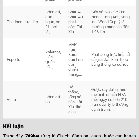
Bóng đá,
Châu Á,
Gây sốt với các kèo
đua
Châu Âu,
Ngoại Hạng Anh, vòng
Thể thao trực tiếp
ngựa, xe
phạt
loại World Cup tỷ lệ
F1, bơi
góc, Tài
thưởng khủng lên đến
lội,…
Xỉu,…
1.96 lần.
MVP
trận,
Valorant,
Baron
Phát sóng trực tiếp tất
Liên
Esports
đầu tiên,
cả giải đấu kèm theo
Quân,
đội
bảng thống kê số liệu.
LOL,…
chiến
thắng,…
Đội
Được xây dựng theo
thắng,
mô hình chuẩn FIFA,
Bóng đá
tổng số
Volta
mỗi ngày có hơn 210
ảo
bàn, Tài
trận đấu, tỷ lệ thưởng
Xỉu, thời
cạnh tranh.
gian,…
Kết luận
Trước đây,
789bet
từng là địa chỉ đánh bài quen thuộc của khách