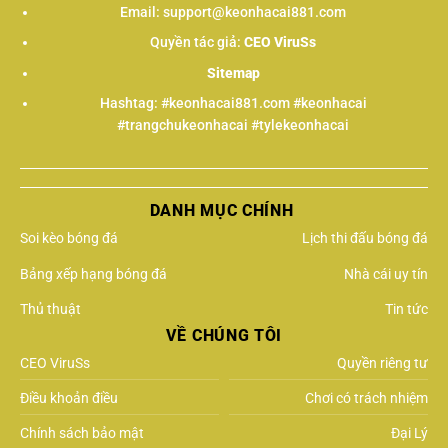
Email:
support@keonhacai881.com
Quyền tác giả:
CEO ViruSs
Sitemap
Hashtag: #keonhacai881.com #keonhacai
#trangchukeonhacai #tylekeonhacai
DANH MỤC CHÍNH
Soi kèo bóng đá
Lịch thi đấu bóng đá
Bảng xếp hạng bóng đá
Nhà cái uy tín
Thủ thuật
Tin tức
VỀ CHÚNG TÔI
CEO ViruSs
Quyền riêng tư
Điều khoản điều
Chơi có trách nhiệm
Chính sách bảo mật
Đại Lý